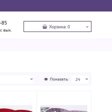
-85
Корзина
: 0
Вс вых.
Показать: