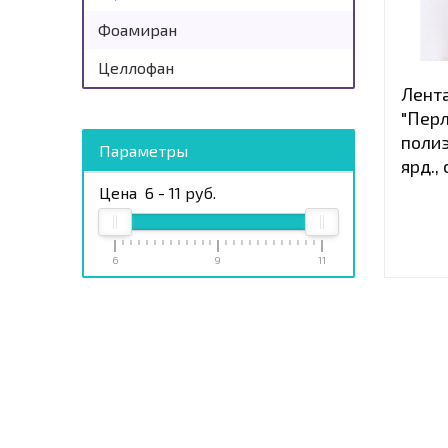
Пакеты
Фоамиран
Прямоугольные, 22х10х13 см
Целлофан
Лент
С золотой цепочкой
"Перл
полиэ
Параметры
ярд.,
Цена
6
-
11
руб.
6
9
11