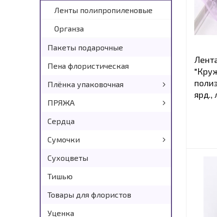
Ленты полипропиленовые
Органза
Пакеты подарочные
Лент
Пена флористическая
"Круж
полиэ
Плёнка упаковочная
ярд.,
Плёнка в листах
ПРЯЖА
Плёнка в рулонах
ALIZE
Сердца
YarnArt
Сумочки
Носочная добавка
12х8х12,5 см
Сухоцветы
Квадратные, 12,5х11,5х12,5 см
Тишью
Малые, 13,5х9,5х15 см
Товары для флористов
Мини, 9х6,5х10 см
Уценка